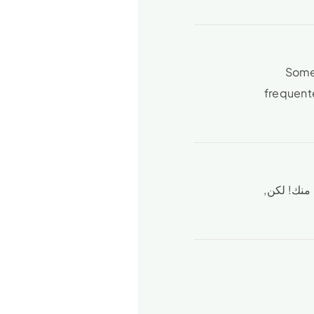
Someb
frequent
 منك! لكن,