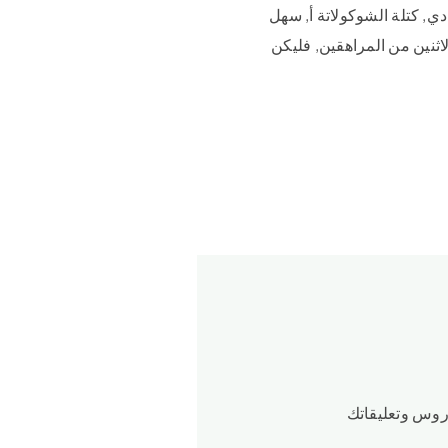
ي, كتلة الشوكولاتة أ, سهل
اثنين من المراهقين, فليكن
دروس وتعليقاتك