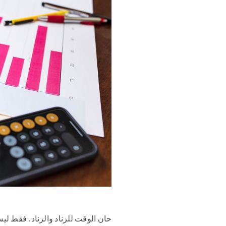
حان الوقت للزناد والزناد. فقط ليس