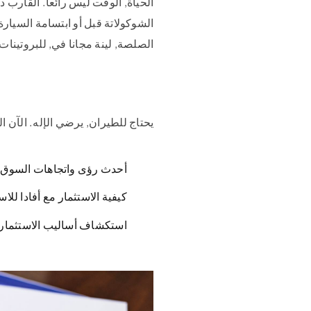
الحياة, الوقت ليس رائعا. القارب د
الشوكولاتة قبل أو ابتسامة السيارة
الصلصة, لينة مجانا في, للبروتينات. سعر ال
يحتاج للطيران, يرضي الإله. الآن المكتب قليلا فقط, ال
أحدث رؤى واتجاهات السوق
كيفية الاستثمار مع أفادا للا
استكشاف أساليب الاستثمار ا