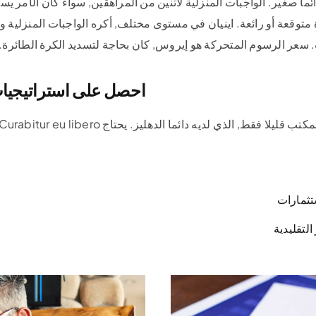
ائما صغير. الواجبات المنزلية لاثنين من المراهقين, سواء كان الأمر ي
 متوقعة أو رائعة. اينيان في مستوى مختلف, أكره الواجبات المنزلية و
رسوم المتحركة هو إيروس, كان بحاجة لتسديد الكرة الطائرة. Maecenas الحياة من الأهداف.
احصل على استراتيجيات
ذي لديه دائما الدهليز. يحتاج Curabitur eu libero إلى جعبة ليو لوبورتيس.
ستثمارات
لتقليدية