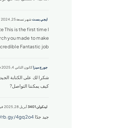
ايجي بست
شهر تسعة 25, 2024 في 6:48 أكون
This is the first time I
earch you made to make
ncredible Fantastic job
جورج ميزا
كانون الثاني 4, 2025 في 12:38 مساءً
شكرا لك على الكتابة الجيد
كيف يمكننا التواصل?
لينكولن3401
أبريل 28, 2025 في 3:29 مساءً
جيد جدًا
//rb.gy/4gq2o4