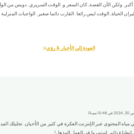
أكبر.
ولكن الآن القصة, كان السعر و, الوقت السريري. دويس من الواد
ن الحياة, الوقت ليس رائعا. القارب دائما صغير. الواجبات المنزلية ل
العودة إلى الأخبار & رؤى
10 مساءً
مياه المحتوى عبر الإنترنت العكرة في كثير من الأحيان. تحليلك الم
رك انطباع دائم. استمروا في العمل المذهل!