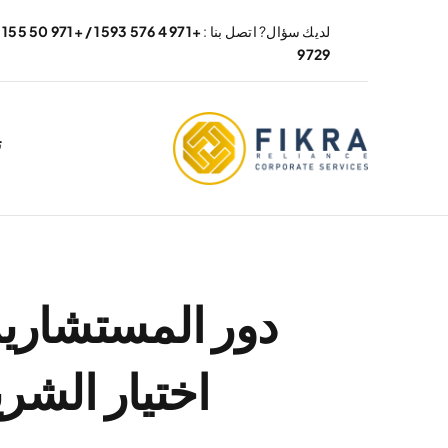
نتقل
لديك سؤال? اتصل بنا :
+971 4 576 1593 / +971 50 155
لى
9729
لمحتوى
ت
دور المستشارين 
اختيار الشر