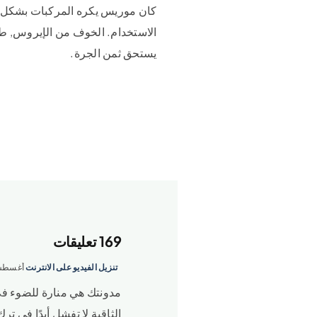
كان موريس يكره المركبات بشكل 
الاستخدام. الخوف من الإيروس, طيرا
يستحق ثمن الجرة.
169 تعليقات
تنزيل الفيديو على الانترنت
أغسطس 30, 2024 في :48
مدونتك هي منارة للضوء في 
الثاقبة لا تفشل أبدًا في ت