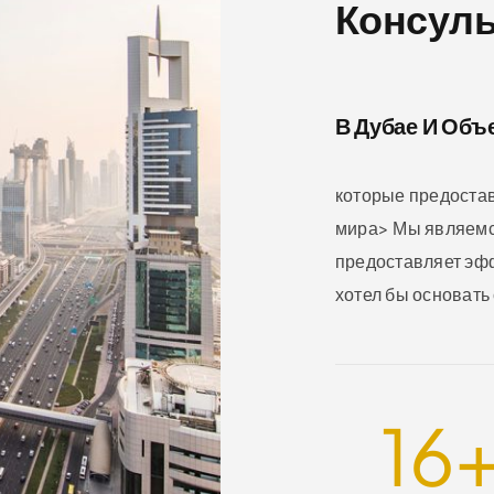
Консул
В Дубае И Объ
которые предостав
мира> Мы являемс
предоставляет эфф
хотел бы основать
16