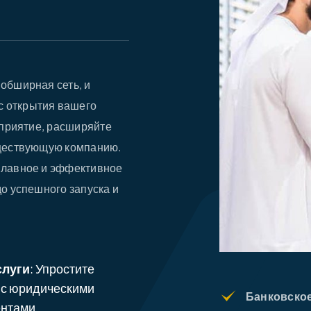
обширная сеть, и
 открытия вашего
дприятие, расширяйте
уществующую компанию.
плавное и эффективное
о успешного запуска и
слуги
: Упростите
 с юридическими
Банковско
нтами,