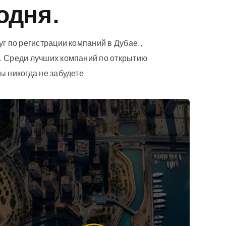
одня.
уг по регистрации компаний в Дубае.,
Э. Среди лучших компаний по открытию
ы никогда не забудете
Оффшор
Начиная всего с
Дирхам 18,000*