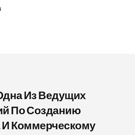
а
 Одна Из Ведущих
ий По Созданию
 И Коммерческому