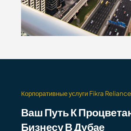
Корпоративные услуги Fikra Relianc
Ваш Путь К Процвет
Бизнесу В Дубае