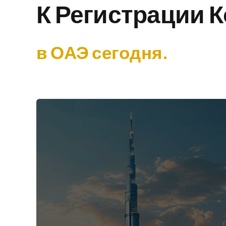
К Регистрации 
в ОАЭ сегодня.
Материковый
Дубай
Начиная всего с
Дирхам 11,000*