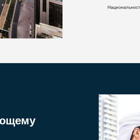
Национальнос
e
ающему