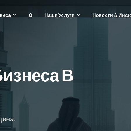
неса
О
Наши Услуги
Новости & Инф
изнеса В
щена.